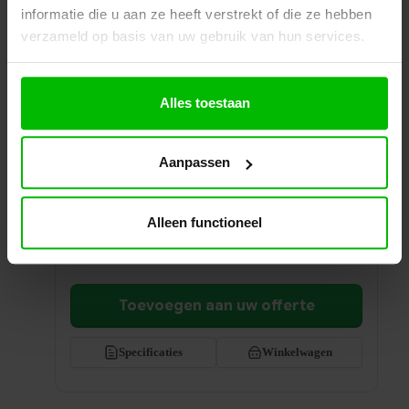
informatie die u aan ze heeft verstrekt of die ze hebben
verzameld op basis van uw gebruik van hun services.
Doorkoppelsnoer 7 meter
Alles toestaan
Extra lang doorkoppelsnoer van 7 meter. Ideaal
voor het veilig en flexibel koppelen van stroom
Aanpassen
over grote afstanden.
Prijs per stuk
€
32,89
excl. BTW
Alleen functioneel
Ontvang een scherp voorstel op maat
Toevoegen aan uw offerte
Specificaties
Winkelwagen