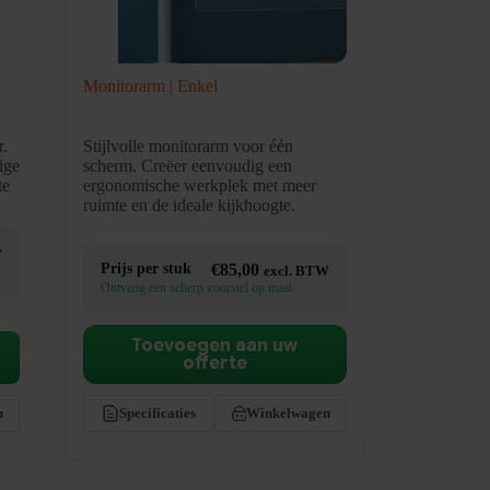
Monitorarm | Enkel
r.
Stijlvolle monitorarm voor één
ige
scherm. Creëer eenvoudig een
te
ergonomische werkplek met meer
ruimte en de ideale kijkhoogte.
W
Prijs per stuk
€
85,00
excl. BTW
Ontvang een scherp voorstel op maat
Toevoegen aan uw
offerte
n
Specificaties
Winkelwagen