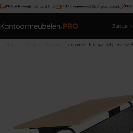
Ga
PRO in levering
PRO in ergonomie
PRO 
Gratis vanaf €400
ARBO-gecertificeerd
naar
de
inhoud
Bureaus
Home
/
Overige
/
Diversen
/
Universeel Frontpaneel | Diverse 