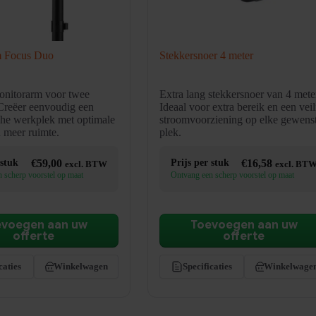
m Focus Duo
Stekkersnoer 4 meter
monitorarm voor twee
Extra lang stekkersnoer van 4 mete
Creëer eenvoudig een
Ideaal voor extra bereik en een veil
he werkplek met optimale
stroomvoorziening op elke gewens
 meer ruimte.
plek.
 stuk
€
59,00
Prijs per stuk
€
16,58
excl. BTW
excl. BT
 scherp voorstel op maat
Ontvang een scherp voorstel op maat
evoegen aan uw
Toevoegen aan uw
offerte
offerte
caties
Winkelwagen
Specificaties
Winkelwage