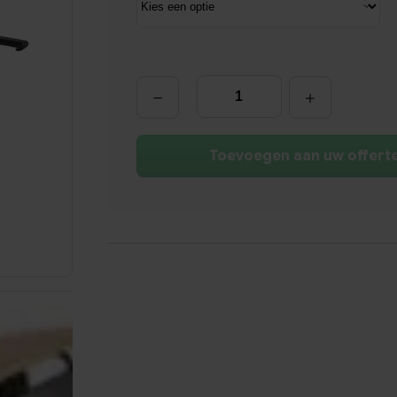
Universeel
Frontpaneel
|
Diverse
Maten
aantal
Toevoegen aan uw offert