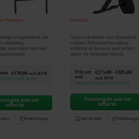
oel Premium
Deskbike
design vergaderstoel met
Actieve deskbike voor dynamisch
 uitstraling.
werken. Stimuleert beweging,
ge materialen voor een
verbetert de focus en past perfect
ergaderruimte.
onder elk verhoogd bureau.
Pri
Prijs per
€
275,00
-
€
305,00
 stuk
€
179,00
excl. BTW
stuk
€27
 scherp voorstel op maat
excl. BTW
tot
Ontvang een scherp voorstel op maat
€30
Toevoegen aan uw
evoegen aan uw
offerte
offerte
caties
Winkelwagen
Specificaties
Winkelwage