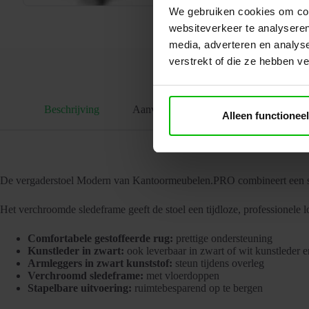
We gebruiken cookies om cont
websiteverkeer te analyseren
media, adverteren en analys
verstrekt of die ze hebben v
Beschrijving
Aanvullende informatie
Alleen functioneel
De vergaderstoel Modern van Kantoormeubelen.PRO combineert een stijl
Het verchroomde sledeframe geeft de stoel een tijdloze, professionele l
Comfortabele gestoffeerde rug:
prettige ondersteuning
Kunstleder in zwart:
ook leverbaar in zwart of wit kunstleder e
Armleggers in zwart kunststof:
steun tijdens overleg
Verchroomd sledeframe:
met vloerdoppen
Stapelbare uitvoering:
ruimtebesparend op te bergen