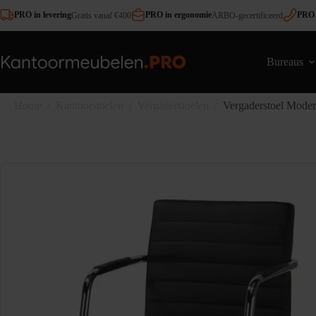
Ga
PRO in levering
PRO in ergonomie
PRO 
Gratis vanaf €400
ARBO-gecertificeerd
naar
de
inhoud
Bureaus
Home
/
Kantoorstoelen
/
Vergaderstoelen
/
Vergaderstoel Mode