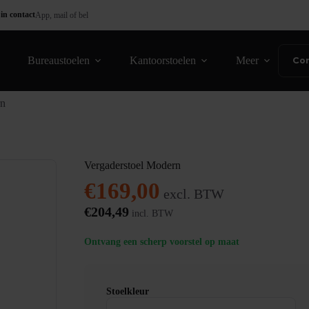
in contact
App, mail of bel
Bureaustoelen
Kantoorstoelen
Meer
Co
rn
Vergaderstoel Modern
€
169,00
excl. BTW
€
204,49
incl. BTW
Ontvang een scherp voorstel op maat
Stoelkleur