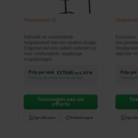
Vergaderstoel SL
Vergaderst
Stijlvolle en comfortabele
Exclusieve 
vergaderstoel met een modern design.
een premium
Uitgerust met een stabiel onderstel en
Hoogwaardi
voor comfortabele, langdurige
stijlvolle v
vergaderingen.
Prijs per stuk
€
179,00
Prijs per
excl. BTW
Ontvang een scherp voorstel op maat
Ontvang een
Toevoegen aan uw
To
offerte
Specificaties
Winkelwagen
Specifi