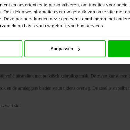
ent en advertenties te personaliseren, om functies voor social
. Ook delen we informatie over uw gebruik van onze site met on
e. Deze partners kunnen deze gegevens combineren met andere i
erzameld op basis van uw gebruik van hun services.
Aanpassen
volle uitstraling met praktisch gebruiksgemak. De zwart kunstleren b
ook en de armleggers bieden steun tijdens overleg. De stoel is stapelba
n zwart stof