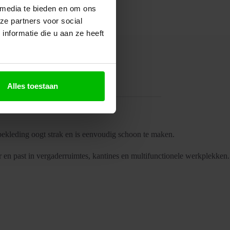
 media te bieden en om ons
ze partners voor social
nformatie die u aan ze heeft
Alles toestaan
ekleding oogt strak en is eenvoudig schoon te maken.
ar en past in vergaderruimtes, kantines en multifunctionele werkplekken.