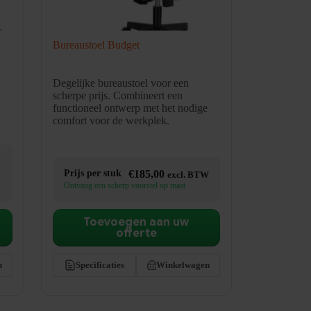
Bureaustoel Budget
Degelijke bureaustoel voor een
scherpe prijs. Combineert een
functioneel ontwerp met het nodige
comfort voor de werkplek.
jsklasse:
5,00
Prijs per stuk
€
185,00
excl. BTW
Ontvang een scherp voorstel op maat
5,00
Toevoegen aan uw
offerte
n
Specificaties
Winkelwagen