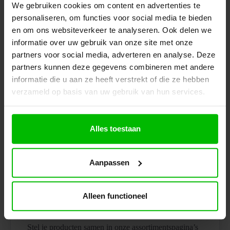
We gebruiken cookies om content en advertenties te
053 206 8006
personaliseren, om functies voor social media te bieden
info@kantoormeubelen.pro
en om ons websiteverkeer te analyseren. Ook delen we
informatie over uw gebruik van onze site met onze
partners voor social media, adverteren en analyse. Deze
partners kunnen deze gegevens combineren met andere
informatie die u aan ze heeft verstrekt of die ze hebben
< 1 werkdag
Reactietijd
verzameld op basis van uw gebruik van hun services.
Alles toestaan
100%
Vrijblijvend advies
Aanpassen
Alleen functioneel
Offerte aanvragen?
Stel je producten samen in onze assortimentspagina’s