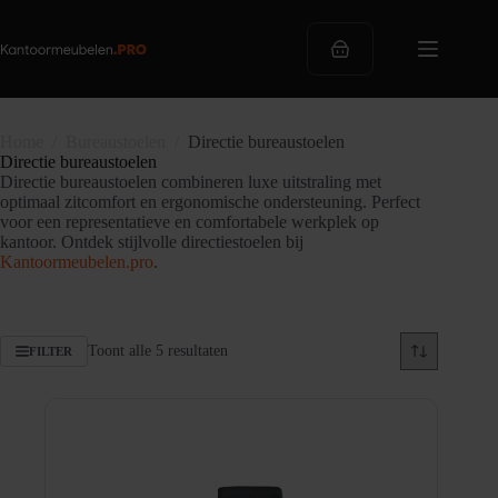
Ga
naar
de
Winkelwagen
inhoud
Home
/
Bureaustoelen
/
Directie bureaustoelen
Directie bureaustoelen
Directie bureaustoelen combineren luxe uitstraling met
optimaal zitcomfort en ergonomische ondersteuning. Perfect
voor een representatieve en comfortabele werkplek op
kantoor. Ontdek stijlvolle directiestoelen bij
Kantoormeubelen.pro
.
Gesorteerd
Toont alle 5 resultaten
FILTER
op
populariteit