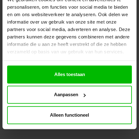
voor de moderne werkplek.
personaliseren, om functies voor social media te bieden
en om ons websiteverkeer te analyseren. Ook delen we
Prijs per stuk
€
299,00
excl. BTW
informatie over uw gebruik van onze site met onze
Ontvang een scherp voorstel op maat
partners voor social media, adverteren en analyse. Deze
partners kunnen deze gegevens combineren met andere
Toevoegen aan uw offerte
informatie die u aan ze heeft verstrekt of die ze hebben
verzameld op basis van uw gebruik van hun services.
Specificaties
Winkelwagen
Alles toestaan
Aanpassen
Alleen functioneel