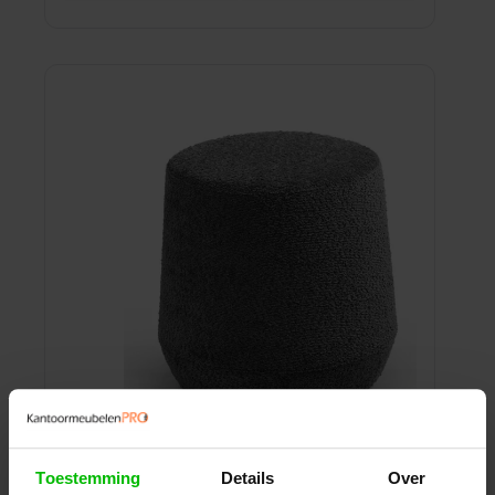
Lounge Poef Large | dia 44cm | Grijs
Toestemming
Details
Over