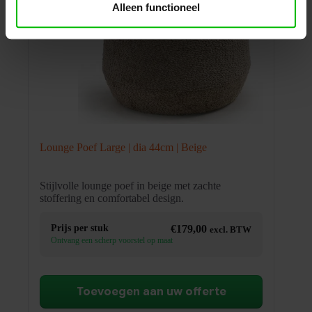
Alleen functioneel
Lounge Poef Large | dia 44cm | Beige
Stijlvolle lounge poef in beige met zachte
stoffering en comfortabel design.
Prijs per stuk
€
179,00
excl. BTW
Ontvang een scherp voorstel op maat
Toevoegen aan uw offerte