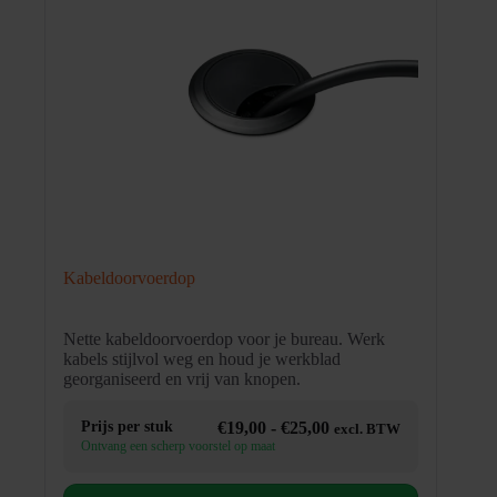
Kabeldoorvoerdop
Nette kabeldoorvoerdop voor je bureau. Werk
kabels stijlvol weg en houd je werkblad
georganiseerd en vrij van knopen.
Prijsklasse:
Prijs per stuk
€
19,00
-
€
25,00
excl. BTW
€19,00
Ontvang een scherp voorstel op maat
tot
€25,00