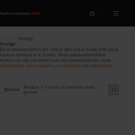
Ga
naar
de
Winkelwagen
inhoud
Home
/
Overige
Overige
Bij Kantoormeubelen.pro vind je alles wat je nodig hebt om je
kantoor optimaal in te richten. Naast standaardmeubilair
hebben we ook een breed scala aan kantoorartikelen, zoals
afvalbakken
,
privacypanelen
,
receptiebalies
en
kapstokken
.
Resultaat 1–9 van de 111 resultaten wordt
FILTER
Gesorteerd
getoond
op
populariteit