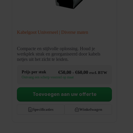
Kabelgoot Universeel | Diverse maten
Compacte en stijlvolle oplossing. Houd je
werkplek strak en georganiseerd door kabels
netjes uit het zicht te leiden.
Prijsklasse:
Prijs per stuk
€
50,00
-
€
60,00
excl. BTW
€50,00
Ontvang een scherp voorstel op maat
tot
€60,00
Toevoegen aan uw offerte
Specificaties
Winkelwagen