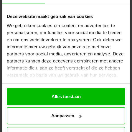
Moderne lounge poef in grijs met zachte stoffering
en comfortabel design.
Deze website maakt gebruik van cookies
Prijs per stuk
€
179,00
We gebruiken cookies om content en advertenties te
excl. BTW
Ontvang een scherp voorstel op maat
personaliseren, om functies voor social media te bieden
en om ons websiteverkeer te analyseren. Ook delen we
informatie over uw gebruik van onze site met onze
Toevoegen aan uw offerte
partners voor social media, adverteren en analyse. Deze
partners kunnen deze gegevens combineren met andere
Specificaties
Winkelwagen
informatie die u aan ze heeft verstrekt of die ze hebben
verzameld op basis van uw gebruik van hun services.
Alles toestaan
Aanpassen