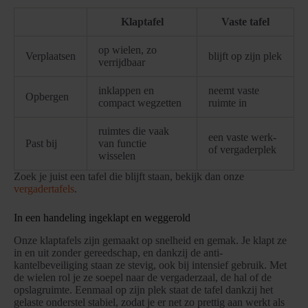
Klaptafel
Vaste tafel
op wielen, zo
Verplaatsen
blijft op zijn plek
verrijdbaar
inklappen en
neemt vaste
Opbergen
compact wegzetten
ruimte in
ruimtes die vaak
een vaste werk-
Past bij
van functie
of vergaderplek
wisselen
Zoek je juist een tafel die blijft staan, bekijk dan onze
vergadertafels
.
In een handeling ingeklapt en weggerold
Onze klaptafels zijn gemaakt op snelheid en gemak. Je klapt ze
in en uit zonder gereedschap, en dankzij de anti-
kantelbeveiliging staan ze stevig, ook bij intensief gebruik. Met
de wielen rol je ze soepel naar de vergaderzaal, de hal of de
opslagruimte. Eenmaal op zijn plek staat de tafel dankzij het
gelaste onderstel stabiel, zodat je er net zo prettig aan werkt als