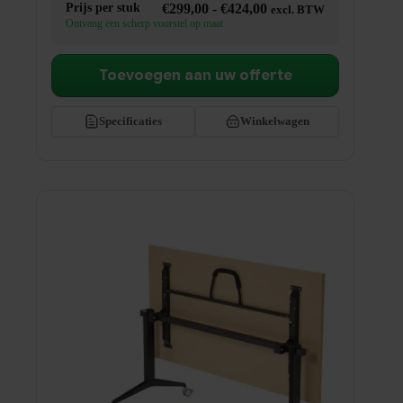
Prijsklasse:
Prijs per stuk
€
299,00
-
€
424,00
excl. BTW
€299,00
Ontvang een scherp voorstel op maat
tot
€424,00
Toevoegen aan uw offerte
Specificaties
Winkelwagen