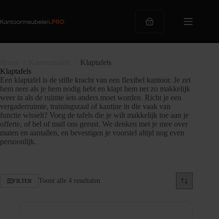
Ga
naar
de
Winkelwagen
inhoud
Home
/
Kantoortafels
/
Klaptafels
Klaptafels
Een klaptafel is de stille kracht van een flexibel kantoor. Je zet
hem neer als je hem nodig hebt en klapt hem net zo makkelijk
weer in als de ruimte iets anders moet worden. Richt je een
vergaderruimte, trainingszaal of kantine in die vaak van
functie wisselt? Voeg de tafels die je wilt makkelijk toe aan je
offerte, of bel of mail ons gerust. We denken met je mee over
maten en aantallen, en bevestigen je voorstel altijd nog even
persoonlijk.
Gesorteerd
Toont alle 4 resultaten
FILTER
op
populariteit