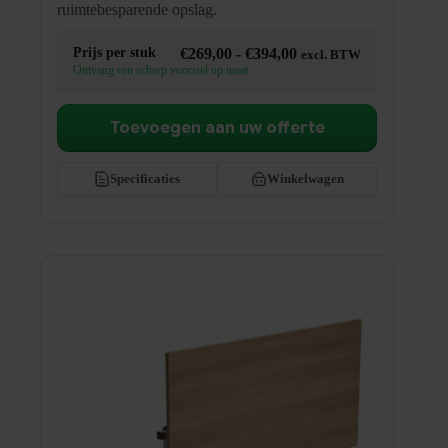
ruimtebesparende opslag.
Prijsklasse:
Prijs per stuk
€
269,00
-
€
394,00
excl. BTW
€269,00
Ontvang een scherp voorstel op maat
tot
€394,00
Toevoegen aan uw offerte
Specificaties
Winkelwagen