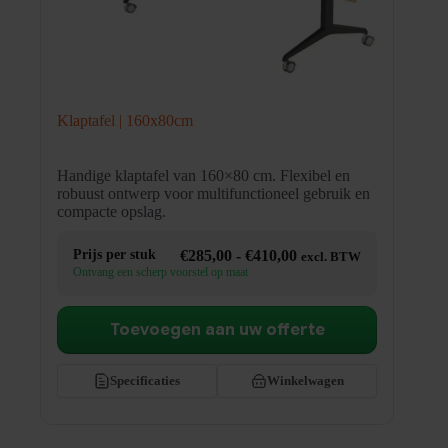
Klaptafel | 160x80cm
Handige klaptafel van 160×80 cm. Flexibel en
robuust ontwerp voor multifunctioneel gebruik en
compacte opslag.
Prijsklasse:
Prijs per stuk
€
285,00
-
€
410,00
excl. BTW
€285,00
Ontvang een scherp voorstel op maat
tot
€410,00
Toevoegen aan uw offerte
Specificaties
Winkelwagen