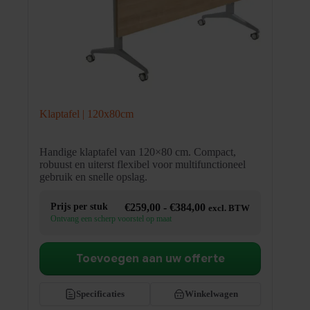
Klaptafel | 120x80cm
Handige klaptafel van 120×80 cm. Compact,
robuust en uiterst flexibel voor multifunctioneel
gebruik en snelle opslag.
Prijsklasse:
Prijs per stuk
€
259,00
-
€
384,00
excl. BTW
€259,00
Ontvang een scherp voorstel op maat
tot
€384,00
Toevoegen aan uw offerte
Specificaties
Winkelwagen