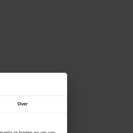
Over
 media te bieden en om ons