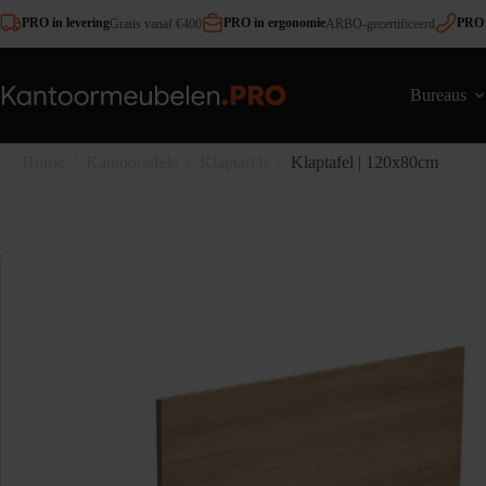
Ga
PRO in levering
PRO in ergonomie
PRO 
Gratis vanaf €400
ARBO-gecertificeerd
naar
de
inhoud
Bureaus
Home
/
Kantoortafels
/
Klaptafels
/
Klaptafel | 120x80cm