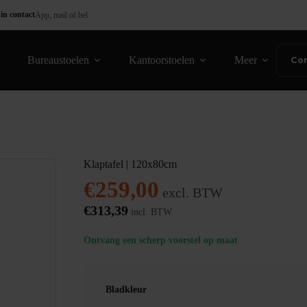
in contact
App, mail of bel
Bureaustoelen
Kantoorstoelen
Meer
Co
Klaptafel | 120x80cm
€
259,00
excl. BTW
€
313,39
incl. BTW
Ontvang een scherp voorstel op maat
Bladkleur