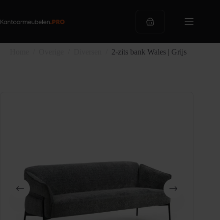
Ga
naar
de
Winkelwagen
inhoud
Home
/
Overige
/
Diversen
/
2-zits bank Wales | Grijs