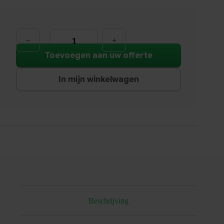
2-
zits
bank
Wales
Toevoegen aan uw offerte
|
Grijs
aantal
In mijn winkelwagen
Beschrijving