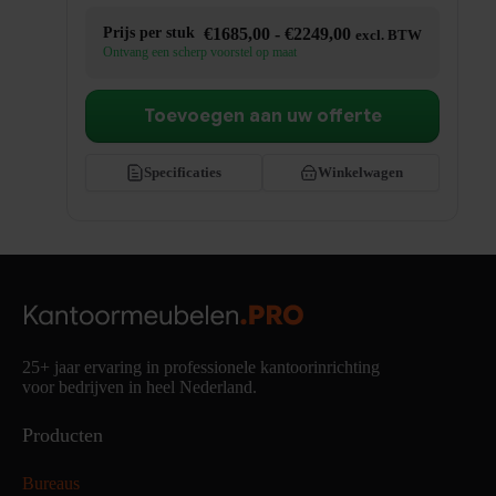
Prijsklasse:
Prijs per stuk
€
1685,00
-
€
2249,00
excl. BTW
€1685,00
Ontvang een scherp voorstel op maat
tot
€2249,00
Toevoegen aan uw offerte
Specificaties
Winkelwagen
25+ jaar ervaring in professionele kantoorinrichting
voor bedrijven in heel Nederland.
Producten
Bureaus