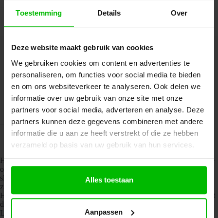
Toestemming
Details
Over
Deze website maakt gebruik van cookies
We gebruiken cookies om content en advertenties te
personaliseren, om functies voor social media te bieden
Beschrijving
en om ons websiteverkeer te analyseren. Ook delen we
informatie over uw gebruik van onze site met onze
partners voor social media, adverteren en analyse. Deze
Aanvullende informatie
partners kunnen deze gegevens combineren met andere
informatie die u aan ze heeft verstrekt of die ze hebben
verzameld op basis van uw gebruik van hun services.
Het zit-sta slingerbureau van Kantoormeubelen.PRO is een praktische
oplossing voor flexibel werken zonder stroom. Met de handmatige
slinger wissel je eenvoudig van zit- naar stahoogte. Afwisselen tussen
Alles toestaan
zitten en staan houdt je energiek en ontlast je rug.
Het krasbestendige werkblad gaat lang mee en de stootrand beschermt
de randen. Het stevige onderstel blijft ook hoog opgesteld stabiel.
Aanpassen
Leverbaar in diverse blad- en framekleuren.