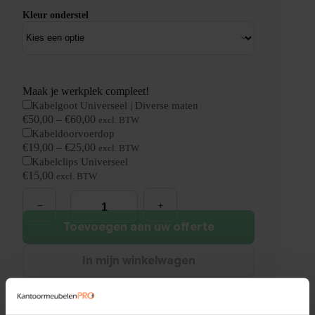
Kleur onderstel
Maak je werkplek compleet!
Kabelgoot Universeel | Diverse maten
€
50,00
–
€
60,00
excl. BTW
Kabeldoorvoerdop
€
19,00
–
€
25,00
excl. BTW
Kabelclips Universeel
€
15,00
excl. BTW
Slinger
Bureau
Zit/Sta
|
Toevoegen aan uw offerte
140x80cm
|
NEN-
In mijn winkelwagen
EN527
aantal