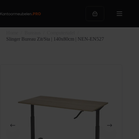
Ga
naar
de
Winkelwagen
inhoud
Home
/
Bureaus
/
Computertafel
/
Slinger Bureau Zit/Sta | 140x80cm | NEN-EN527