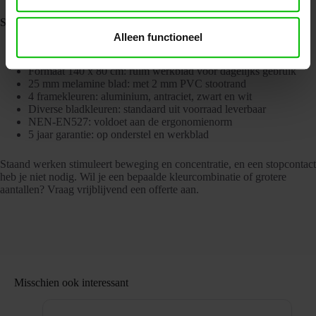
Specificaties Slinger Bureau Zit/Sta | 140x80cm | NEN-EN527
Alleen functioneel
Handmatige slinger: zit-sta verstelbaar van 71,5 tot 116,5 cm,
zonder stroom
Formaat 140 x 80 cm: ruim werkblad voor dagelijks gebruik
25 mm melamine blad: met 2 mm PVC stootrand
4 framekleuren: aluminium, antraciet, zwart en wit
Diverse bladkleuren: standaard uit voorraad leverbaar
NEN-EN527: voldoet aan de ergonomienorm
5 jaar garantie: op onderstel en werkblad
Staand werken stimuleert beweging en concentratie, en een stopcontact
heb je niet nodig. Wil je een bepaalde kleurcombinatie of grotere
aantallen? Vraag vrijblijvend een offerte aan.
Misschien ook interessant