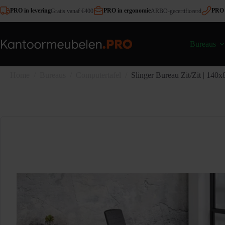
Ga
PRO in levering
PRO in ergonomie
PRO 
Gratis vanaf €400
ARBO-gecertificeerd
naar
de
inhoud
Bureaus
Home
/
Bureaus
/
Computertafel
/
Slinger Bureau Zit/Zit | 1