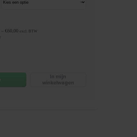
–
€
60,00
excl. BTW
W
In mijn
e
winkelwagen