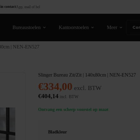
in contact
App, mail of bel
Bureaustoelen
Kantoorstoelen
Meer
Co
40x80cm | NEN-EN527
Slinger Bureau Zit/Zit | 140x80cm | NEN-EN527
€
334,00
excl. BTW
€
404,14
incl. BTW
Ontvang een scherp voorstel op maat
Bladkleur