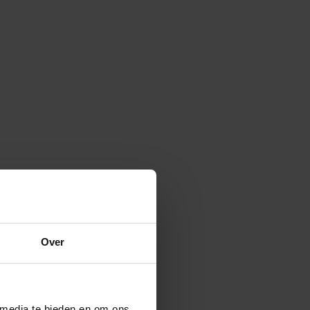
Over
 media te bieden en om ons