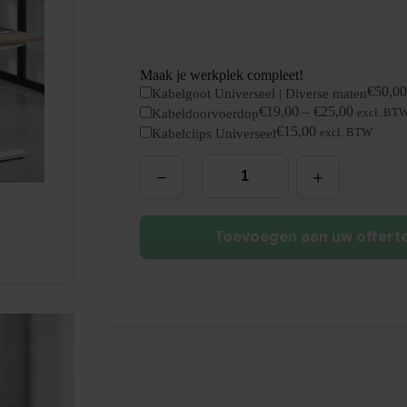
Maak je werkplek compleet!
€
50,00
Kabelgoot Universeel | Diverse maten
€
19,00
–
€
25,00
Kabeldoorvoerdop
excl. BT
€
15,00
Kabelclips Universeel
excl. BTW
Slinger
Bureau
Zit/Zit
|
140x80cm
|
Toevoegen aan uw offert
NEN-
EN527
aantal