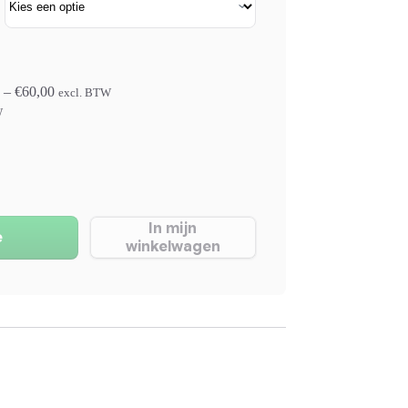
–
€
60,00
excl. BTW
W
In mijn
e
winkelwagen