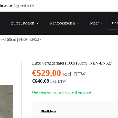
in contact
App, mail of bel
Bureaustoelen
Kantoorstoelen
Meer
Co
 160x160cm | NEN-EN527
Luxe Vergadertafel | 160x160cm | NEN-EN527
€
529,00
excl. BTW
€
640,09
incl. BTW
Ontvang een scherp voorstel op maat
Bladkleur