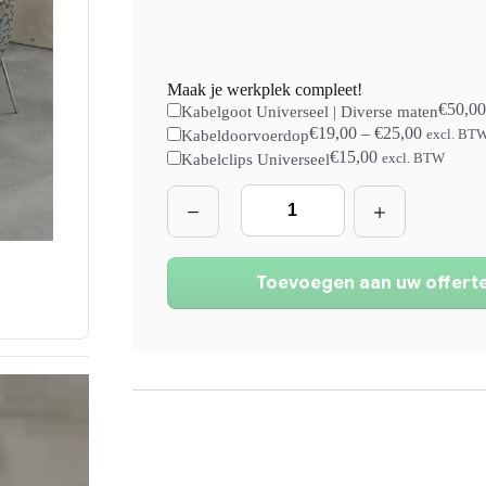
Maak je werkplek compleet!
€
50,00
Kabelgoot Universeel | Diverse maten
€
19,00
–
€
25,00
Kabeldoorvoerdop
excl. BT
€
15,00
Kabelclips Universeel
excl. BTW
Luxe
Vergadertafel
|
160x160cm
|
NEN-
Toevoegen aan uw offert
EN527
aantal