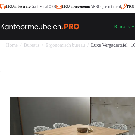
Ga
PRO in levering
PRO in ergonomie
PRO 
Gratis vanaf €400
ARBO-gecertificeerd
naar
de
inhoud
Bureaus
Home
/
Bureaus
/
Ergonomisch bureau
/
Luxe Vergadertafel |