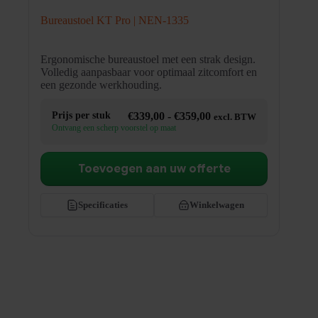
Bureaustoel KT Pro | NEN-1335
Ergonomische bureaustoel met een strak design.
Volledig aanpasbaar voor optimaal zitcomfort en
een gezonde werkhouding.
Prijsklasse:
Prijs per stuk
€
339,00
-
€
359,00
excl. BTW
€339,00
Ontvang een scherp voorstel op maat
tot
€359,00
Toevoegen aan uw offerte
Specificaties
Winkelwagen