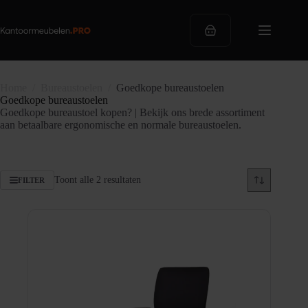
Ga
naar
de
Winkelwagen
inhoud
Home
/
Bureaustoelen
/
Goedkope bureaustoelen
Goedkope bureaustoelen
Goedkope bureaustoel kopen? | Bekijk ons brede assortiment
aan betaalbare ergonomische en normale bureaustoelen.
Gesorteerd
Toont alle 2 resultaten
FILTER
op
populariteit