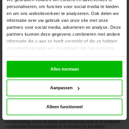
* We nemen binnen 1 werkdag contact met je op
personaliseren, om functies voor social media te bieden
en om ons websiteverkeer te analyseren. Ook delen we
informatie over uw gebruik van onze site met onze
partners voor social media, adverteren en analyse. Deze
partners kunnen deze gegevens combineren met andere
informatie die u aan ze heeft verstrekt of die ze hebben
verzameld op basis van uw gebruik van hun services.
Goedkope bureaustoel kopen?
Een goedkope bureaustoel kan een budgetvriendelijke oplossing
zijn voor wie een stoel zoekt om thuis te werken of te studeren.
Alles toestaan
Deze stoelen bieden basiscomfort en zijn meestal verstelbaar om
aan de verschillende behoeften van de gebruiker te voldoen. Het
grootste voordeel van een
goedkope bu
Aanpassen
Een goedkope bureaustoel is een uitstekende keuze voor wie op
zoek is naar een comfortabele zitoplossing zonder een groot
budget te hoeven besteden. Of je nu thuiswerkt, studeert of een
Alleen functioneel
eenvoudige stoel zoekt voor je kantoor, er zijn tal van
budgetvriendelijke opties die zorgen voor een prettige
werkhouding. Door de juiste stoel te kiezen, kun je je werkplek
comfortabel inrichten zonder in te leveren op kwaliteit.