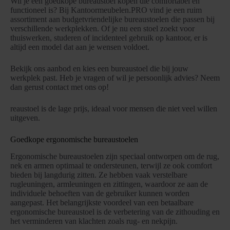
Wil je een goedkope bureaustoel kopen die comfortabel en
functioneel is? Bij Kantoormeubelen.PRO vind je een ruim
assortiment aan budgetvriendelijke bureaustoelen die passen bij
verschillende werkplekken. Of je nu een stoel zoekt voor
thuiswerken, studeren of incidenteel gebruik op kantoor, er is
altijd een model dat aan je wensen voldoet.
Bekijk ons aanbod en kies een bureaustoel die bij jouw
werkplek past. Heb je vragen of wil je persoonlijk advies? Neem
dan gerust contact met ons op!
reaustoel is de lage prijs, ideaal voor mensen die niet veel willen
uitgeven.
Goedkope ergonomische bureaustoelen
Ergonomische bureaustoelen zijn speciaal ontworpen om de rug,
nek en armen optimaal te ondersteunen, terwijl ze ook comfort
bieden bij langdurig zitten. Ze hebben vaak verstelbare
rugleuningen, armleuningen en zittingen, waardoor ze aan de
individuele behoeften van de gebruiker kunnen worden
aangepast. Het belangrijkste voordeel van een betaalbare
ergonomische bureaustoel is de verbetering van de zithouding en
het verminderen van klachten zoals rug- en nekpijn.