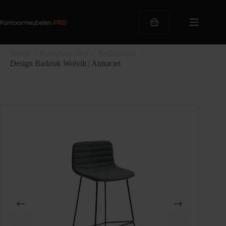
Ga
naar
de
Winkelwagen
inhoud
Home
/
Kantoorstoelen
/
Barkrukken
/
Design Barkruk Wolvilt | Antraciet