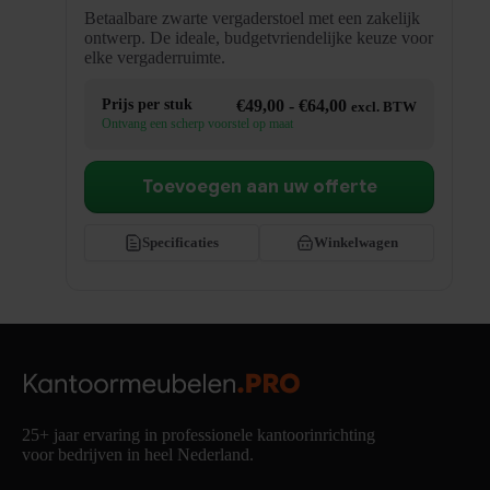
Betaalbare zwarte vergaderstoel met een zakelijk
ontwerp. De ideale, budgetvriendelijke keuze voor
elke vergaderruimte.
Prijsklasse:
Prijs per stuk
€
49,00
-
€
64,00
excl. BTW
€49,00
Ontvang een scherp voorstel op maat
tot
€64,00
Toevoegen aan uw offerte
Specificaties
Winkelwagen
25+ jaar ervaring in professionele kantoorinrichting
voor bedrijven in heel Nederland.