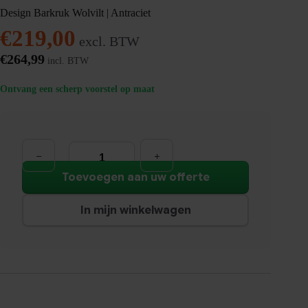
Design Barkruk Wolvilt | Antraciet
€
219,00
excl. BTW
€
264,99
incl. BTW
Ontvang een scherp voorstel op maat
Design
Barkruk
Wolvilt
|
Toevoegen aan uw offerte
Antraciet
aantal
In mijn winkelwagen