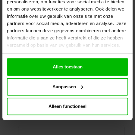
personaliseren, om functies voor social media te bieden
en om ons websiteverkeer te analyseren. Ook delen we
informatie over uw gebruik van onze site met onze
Kantinestoel Cresta
partners voor social media, adverteren en analyse. Deze
partners kunnen deze gegevens combineren met andere
informatie die u aan ze heeft verstrekt of die ze hebben
Robuuste houten kantine- en schoolstoel met een
verzameld op basis van uw gebruik van hun services.
tijdloos design. Slijtvast, onderhoudsvriendelijk en
perfect stapelbaar.
Prijs per stuk
€
37,50
excl. BTW
Alles toestaan
Ontvang een scherp voorstel op maat
Toevoegen aan uw offerte
Aanpassen
Specificaties
Winkelwagen
Alleen functioneel