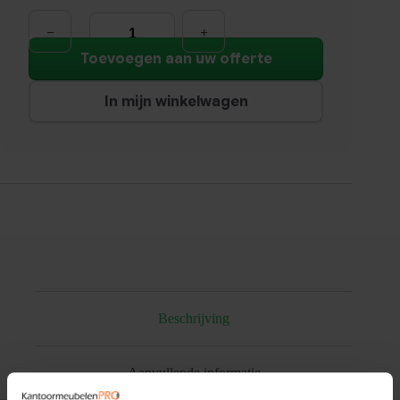
Design
Fauteuil
Wales
|
Toevoegen aan uw offerte
Grijs
aantal
In mijn winkelwagen
Beschrijving
Aanvullende informatie