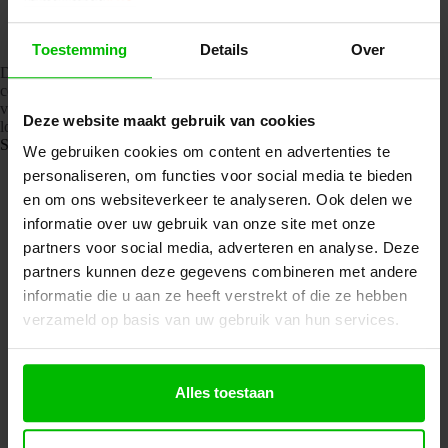
Toestemming
Details
Over
Design Fauteuil Wales in grijs biedt een stijlvolle combinatie van
comfort en modern design. De zachte stoffering en elegante
vormgeving zorgen voor een uitnodigende zitplek die perfect past in
Deze website maakt gebruik van cookies
lounges, ontvangstruimtes en kantoorinterieurs.
Specificaties Design Fauteuil Wales | Grijs
We gebruiken cookies om content en advertenties te
personaliseren, om functies voor social media te bieden
Afmeting : 63 (L) x 61 (B) x 83 (H) cm
Zitvlak: 43 (B) x 44 (D) cm
en om ons websiteverkeer te analyseren. Ook delen we
Zithoogte: 45 cm
informatie over uw gebruik van onze site met onze
Stijlvolle gestoffeerde fauteuil
partners voor social media, adverteren en analyse. Deze
Met armleuningen voor extra ontstpanning
Geschikt tot 150 kg
partners kunnen deze gegevens combineren met andere
Duurzaam zwart gelakte spider frame
informatie die u aan ze heeft verstrekt of die ze hebben
Voorzien van voetdoppen
verzameld op basis van uw gebruik van hun services.
Comfortabel gevormd schuim van hoge kwaliteit
Luxe teddy stof met zachte, warme textuur
Beschikbaar in drie stijlvolle kleuren: zwart, beige of grijs
Wales stoffering – slijstvastheid 100.000 Martindale
Alles toestaan