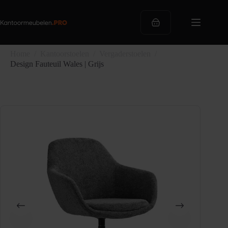
Ga
naar
de
Winkelwagen
inhoud
Home
/
Kantoorstoelen
/
Vergaderstoelen
/
Design Fauteuil Wales | Grijs