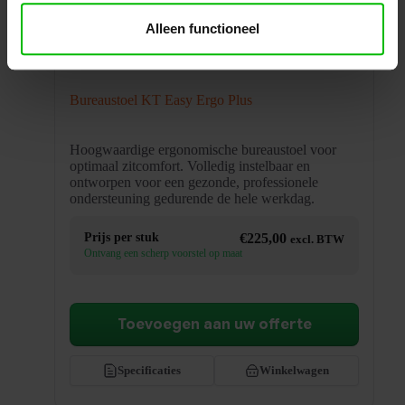
Alleen functioneel
Bureaustoel KT Easy Ergo Plus
Hoogwaardige ergonomische bureaustoel voor
optimaal zitcomfort. Volledig instelbaar en
ontworpen voor een gezonde, professionele
ondersteuning gedurende de hele werkdag.
Prijs per stuk
€
225,00
excl. BTW
Ontvang een scherp voorstel op maat
Toevoegen aan uw offerte
Specificaties
Winkelwagen