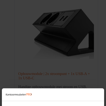
Opbouwmodule | 2x stroompunt + 1x USB-A +
1x USB-C
Handige opbouwmodule met stroom en USB.
Voorzie je werkplek direct van extra aansluitingen
zonder gaten in je bureau.
Prijs per stuk
€
125,00