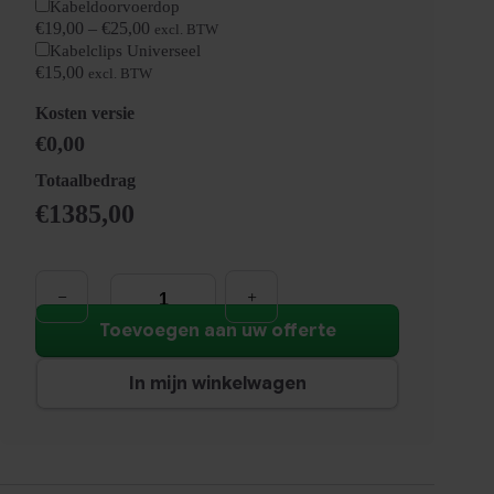
Kabeldoorvoerdop
€
19,00
–
€
25,00
excl. BTW
Kabelclips Universeel
€
15,00
excl. BTW
Kosten versie
€0,00
Totaalbedrag
€
1385,00
Directie
hoekbureau
CUBE
|
Toevoegen aan uw offerte
224x180cm
|
Links
In mijn winkelwagen
aantal