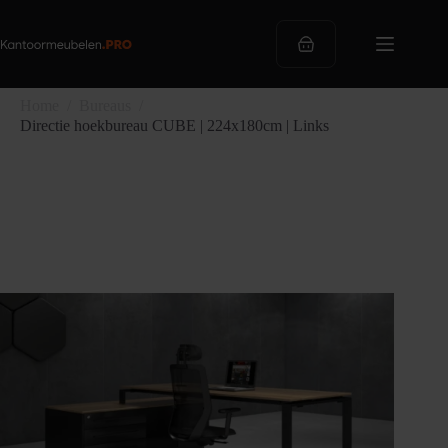
Ga
naar
de
Winkelwagen
inhoud
Home
/
Bureaus
/
Directie hoekbureau CUBE | 224x180cm | Links