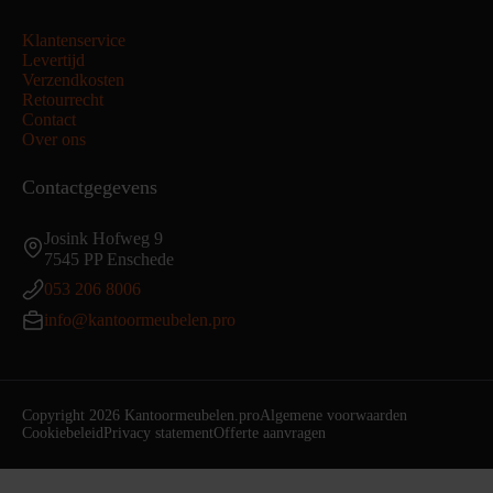
Klantenservice
Levertijd
Verzendkosten
Retourrecht
Contact
Over ons
Contactgegevens
Josink Hofweg 9
7545 PP Enschede
053 206 8006
info@kantoormeubelen.pro
Copyright 2026 Kantoormeubelen.pro
Algemene voorwaarden
Cookiebeleid
Privacy statement
Offerte aanvragen