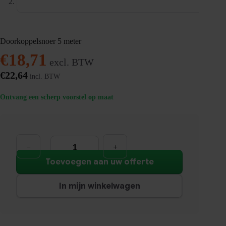
Doorkoppelsnoer 5 meter
€
18,71
excl. BTW
€
22,64
incl. BTW
Ontvang een scherp voorstel op maat
Doorkoppelsnoer
5
meter
aantal
Toevoegen aan uw offerte
In mijn winkelwagen