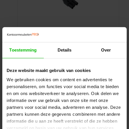
Toestemming
Details
Over
Doorkoppelsnoer 4 meter
Handig doorkoppelsnoer van 4 meter. Ideaal voor
Deze website maakt gebruik van cookies
het veilig en flexibel koppelen van stroom over
grotere afstanden.
We gebruiken cookies om content en advertenties te
personaliseren, om functies voor social media te bieden
Prijs per stuk
€
16,28
excl. BTW
en om ons websiteverkeer te analyseren. Ook delen we
Ontvang een scherp voorstel op maat
informatie over uw gebruik van onze site met onze
partners voor social media, adverteren en analyse. Deze
partners kunnen deze gegevens combineren met andere
Toevoegen aan uw offerte
informatie die u aan ze heeft verstrekt of die ze hebben
verzameld op basis van uw gebruik van hun services.