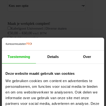
Maak je werkplek compleet!
Kabelgoot Universeel | Diverse maten
€
50,00
–
€
60,00
excl. BTW
Kabeldoorvoerdop
€
19,00
–
€
25,00
excl. BTW
Kabelclips Universeel
€
15,00
excl. BTW
Elektrisch
Toestemming
Details
Over
Zit/Sta
Bureau
KT
Toevoegen aan uw offerte
Premium
Deze website maakt gebruik van cookies
|
160x80cm
In mijn winkelwagen
We gebruiken cookies om content en advertenties te
|
personaliseren, om functies voor social media te bieden
NEN-
en om ons websiteverkeer te analyseren. Ook delen we
EN527
aantal
informatie over uw gebruik van onze site met onze
partners voor social media, adverteren en analyse. Deze