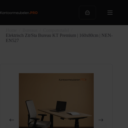
Ga
naar
de
Winkelwagen
inhoud
Home
/
Bureaus
/
Computertafel
/
Elektrisch Zit/Sta Bureau KT Premium | 160x80cm | NEN-
EN527