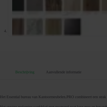
Beschrijving
Aanvullende informatie
Het Essential bureau van Kantoormeubelen.PRO combineert een strak d
Het stevige melamine werkblad met stootrand gaat lang mee en het stabi