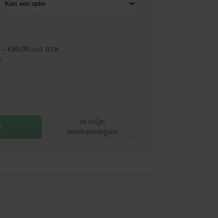
–
€
60,00
excl. BTW
W
In mijn
e
winkelwagen