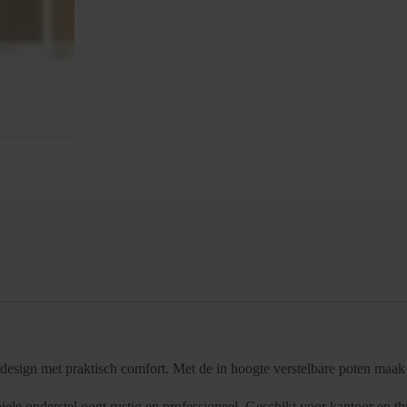
esign met praktisch comfort. Met de in hoogte verstelbare poten maa
ele onderstel oogt rustig en professioneel. Geschikt voor kantoor en th