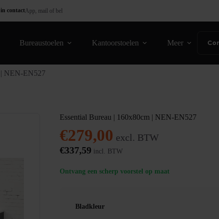
in contact
App, mail of bel
Bureaustoelen
Kantoorstoelen
Meer
Co
m | NEN-EN527
Essential Bureau | 160x80cm | NEN-EN527
€
279,00
excl. BTW
€
337,59
incl. BTW
Ontvang een scherp voorstel op maat
Bladkleur