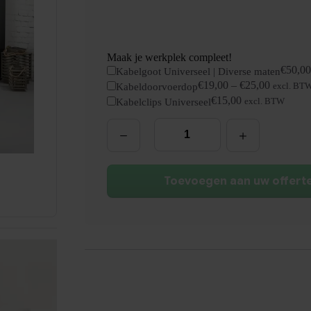
Maak je werkplek compleet!
€
50,00
Kabelgoot Universeel | Diverse maten
€
19,00
–
€
25,00
Kabeldoorvoerdop
excl. BT
€
15,00
Kabelclips Universeel
excl. BTW
Essential
Bureau
|
160x80cm
|
NEN-
Toevoegen aan uw offert
EN527
aantal