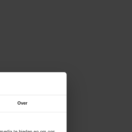
Over
 media te bieden en om ons