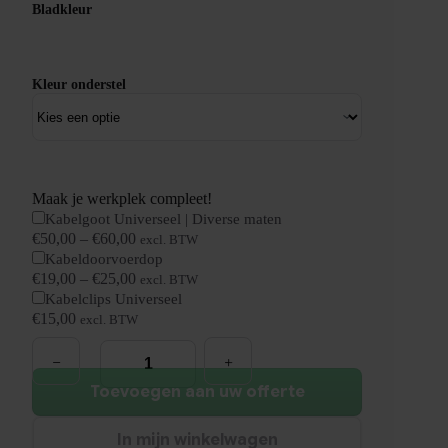
Bladkleur
Kleur onderstel
Maak je werkplek compleet!
Kabelgoot Universeel | Diverse maten
€
50,00
–
€
60,00
excl. BTW
Kabeldoorvoerdop
€
19,00
–
€
25,00
excl. BTW
Kabelclips Universeel
€
15,00
excl. BTW
Elektrisch
Wingbureau
|
180x120cm
Toevoegen aan uw offerte
Rechts
|
NEN-
In mijn winkelwagen