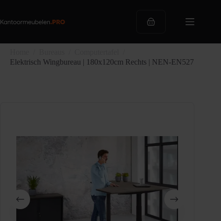
Ga
naar
de
Winkelwagen
inhoud
Home
/
Bureaus
/
Computertafel
/
Elektrisch Wingbureau | 180x120cm Rechts | NEN-EN527