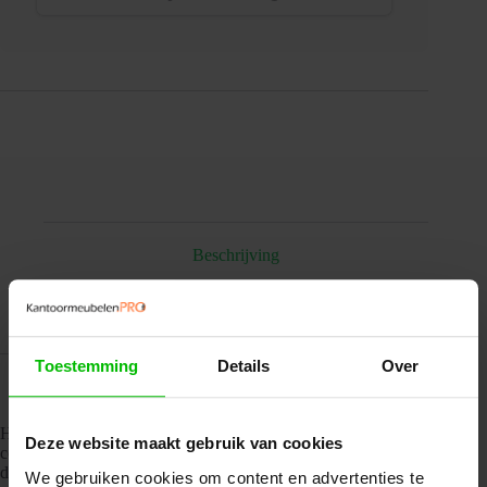
EN527
aantal
Beschrijving
Aanvullende informatie
Toestemming
Details
Over
Het elektrische zit-sta wingbureau van Kantoormeubelen.PRO
Deze website maakt gebruik van cookies
combineert een luxe uitstraling met slimme ergonomie. Dankzij de
dubbele motoren verstel je het bureau snel en stil van zit- naar
We gebruiken cookies om content en advertenties te