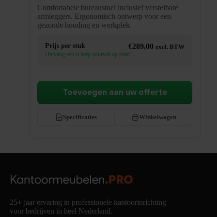
Comfortabele bureaustoel inclusief verstelbare
armleggers. Ergonomisch ontwerp voor een
gezonde houding en werkplek.
Prijs per stuk
€
289,00
excl. BTW
Ontvang een scherp voorstel op maat
Toevoegen aan uw offerte
Specificaties
Winkelwagen
25+ jaar ervaring in professionele kantoorinrichting
voor bedrijven in heel Nederland.