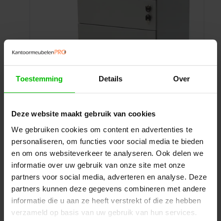
Toestemming
Details
Over
Deze website maakt gebruik van cookies
Verrijdbaar ladeblok 3-laden
We gebruiken cookies om content en advertenties te
personaliseren, om functies voor social media te bieden
Flexibel ladeblok met 3 laden op wieltjes.
Praktische, verrijdbare opberger voor een
en om ons websiteverkeer te analyseren. Ook delen we
overzichtelijke werkplek.
informatie over uw gebruik van onze site met onze
partners voor social media, adverteren en analyse. Deze
Prijsklasse:
Prijs per stuk
€
185,00
-
€
235,00
excl. BTW
partners kunnen deze gegevens combineren met andere
€185,00
Ontvang een scherp voorstel op maat
tot
informatie die u aan ze heeft verstrekt of die ze hebben
€235,00
verzameld op basis van uw gebruik van hun services.
Toevoegen aan uw offerte