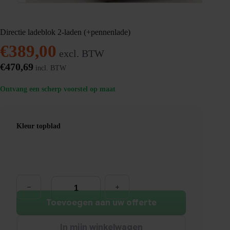
Directie ladeblok 2-laden (+pennenlade)
€
389,00
excl. BTW
€
470,69
incl. BTW
Ontvang een scherp voorstel op maat
Kleur topblad
Directie
ladeblok
2-
laden
Toevoegen aan uw offerte
(+pennenlade)
aantal
In mijn winkelwagen