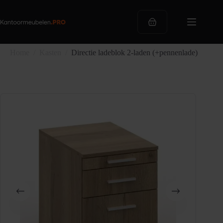
Ga
naar
de
Winkelwagen
inhoud
Home
/
Kasten
/
Directie ladeblok 2-laden (+pennenlade)