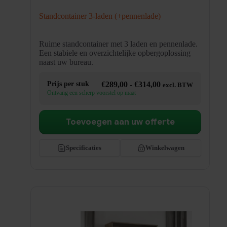
Standcontainer 3-laden (+pennenlade)
Ruime standcontainer met 3 laden en pennenlade.
Een stabiele en overzichtelijke opbergoplossing
naast uw bureau.
Prijsklasse:
Prijs per stuk
€
289,00
-
€
314,00
excl. BTW
€289,00
Ontvang een scherp voorstel op maat
tot
€314,00
Toevoegen aan uw offerte
Specificaties
Winkelwagen