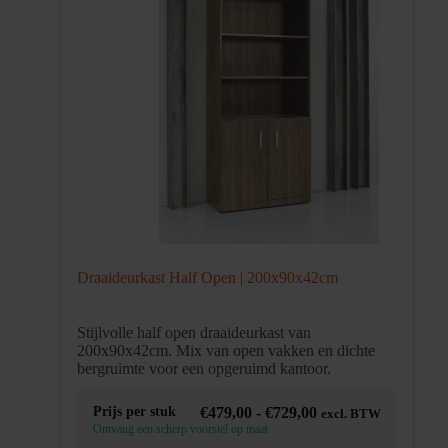
Draaideurkast Half Open | 200x90x42cm
Stijlvolle half open draaideurkast van
200x90x42cm. Mix van open vakken en dichte
bergruimte voor een opgeruimd kantoor.
Prijsklasse:
Prijs per stuk
€
479,00
-
€
729,00
excl. BTW
€479,00
Ontvang een scherp voorstel op maat
tot