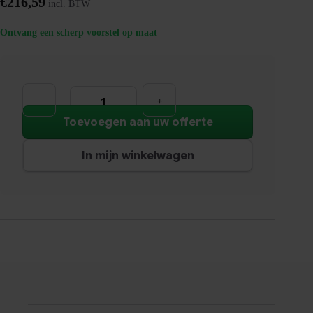
€
216,59
incl. BTW
Ontvang een scherp voorstel op maat
Lounge
Poef
Large
|
Toevoegen aan uw offerte
dia
44cm
|
In mijn winkelwagen
Zwart
aantal