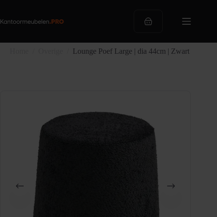
Ga
naar
de
Winkelwagen
inhoud
Home
/
Overige
/
Lounge Poef Large | dia 44cm | Zwart