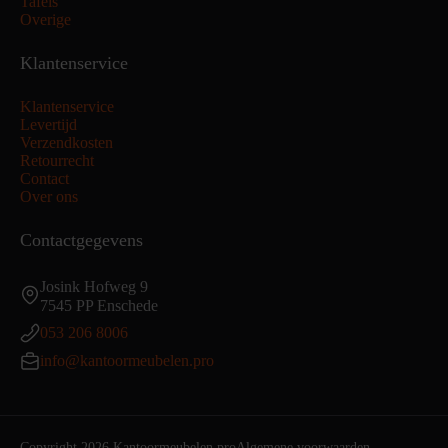
Tafels
Overige
Klantenservice
Klantenservice
Levertijd
Verzendkosten
Retourrecht
Contact
Over ons
Contactgegevens
Josink Hofweg 9
7545 PP Enschede
053 206 8006
info@kantoormeubelen.pro
Copyright 2026 Kantoormeubelen.pro
Algemene voorwaarden