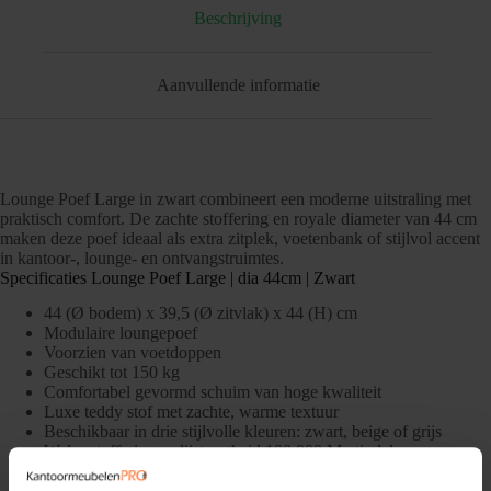
Beschrijving
Aanvullende informatie
Lounge Poef Large in zwart combineert een moderne uitstraling met
praktisch comfort. De zachte stoffering en royale diameter van 44 cm
maken deze poef ideaal als extra zitplek, voetenbank of stijlvol accent
in kantoor-, lounge- en ontvangstruimtes.
Specificaties Lounge Poef Large | dia 44cm | Zwart
44 (Ø bodem) x 39,5 (Ø zitvlak) x 44 (H) cm
Modulaire loungepoef
Voorzien van voetdoppen
Geschikt tot 150 kg
Comfortabel gevormd schuim van hoge kwaliteit
Luxe teddy stof met zachte, warme textuur
Beschikbaar in drie stijlvolle kleuren: zwart, beige of grijs
Wales stoffering – slijstvastheid 100.000 Martindale