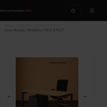
Ga
naar
de
Winkelwagen
inhoud
Home
/
Bureaus
/
Computertafel
/
Luxe Bureau | 80x60cm | NEN-EN527