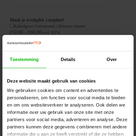
Maak je werkplek compleet!
Kabelgoot Universeel | Diverse maten
€
50,00
–
€
60,00
excl. BTW
Kabeldoorvoerdop
€
19,00
–
€
25,00
excl. BTW
Kabelclips Universeel
€
15,00
excl. BTW
Toestemming
Details
Over
Luxe
Bureau
|
80x60cm
Toevoegen aan uw offerte
Deze website maakt gebruik van cookies
|
NEN-
We gebruiken cookies om content en advertenties te
EN527
In mijn winkelwagen
aantal
personaliseren, om functies voor social media te bieden
en om ons websiteverkeer te analyseren. Ook delen we
informatie over uw gebruik van onze site met onze
partners voor social media, adverteren en analyse. Deze
partners kunnen deze gegevens combineren met andere
informatie die u aan ze heeft verstrekt of die ze hebben