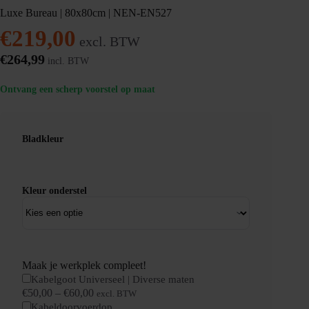
Luxe Bureau | 80x80cm | NEN-EN527
€
219,00
excl. BTW
€
264,99
incl. BTW
Ontvang een scherp voorstel op maat
Bladkleur
Kleur onderstel
Maak je werkplek compleet!
Kabelgoot Universeel | Diverse maten
€
50,00
–
€
60,00
excl. BTW
Kabeldoorvoerdop