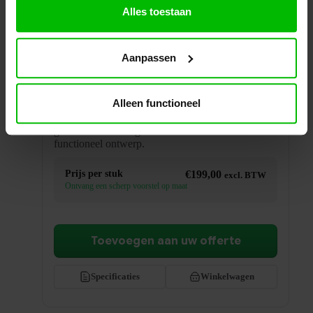
Alles toestaan
Aanpassen
Bureaustoel KT Easy Ergo
Alleen functioneel
Comfortabele ergonomische bureaustoel voor
dagelijks gebruik. Een betrouwbare keuze die een
gezonde zithouding combineert met een strak en
functioneel ontwerp.
Prijs per stuk
€
199,00
excl. BTW
Ontvang een scherp voorstel op maat
Toevoegen aan uw offerte
Specificaties
Winkelwagen