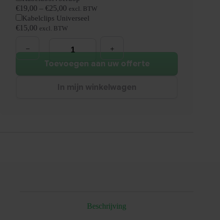
€
19,00
–
€
25,00
excl. BTW
Kabelclips Universeel
€
15,00
excl. BTW
Luxe
Bureau
|
80x80cm
Toevoegen aan uw offerte
|
NEN-
EN527
In mijn winkelwagen
aantal
Beschrijving