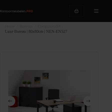
Ga
naar
de
Winkelwagen
inhoud
Home
/
Bureaus
/
Computertafel
/
Luxe Bureau | 80x80cm | NEN-EN527