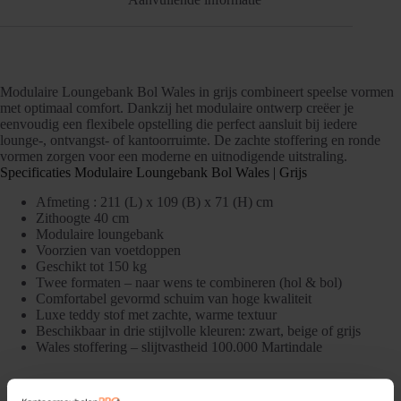
Modulaire Loungebank Bol Wales in grijs combineert speelse vormen
met optimaal comfort. Dankzij het modulaire ontwerp creëer je
eenvoudig een flexibele opstelling die perfect aansluit bij iedere
lounge-, ontvangst- of kantoorruimte. De zachte stoffering en ronde
vormen zorgen voor een moderne en uitnodigende uitstraling.
Specificaties Modulaire Loungebank Bol Wales | Grijs
Afmeting : 211 (L) x 109 (B) x 71 (H) cm
Zithoogte 40 cm
Modulaire loungebank
Voorzien van voetdoppen
Geschikt tot 150 kg
Twee formaten – naar wens te combineren (hol & bol)
Comfortabel gevormd schuim van hoge kwaliteit
Luxe teddy stof met zachte, warme textuur
Beschikbaar in drie stijlvolle kleuren: zwart, beige of grijs
Wales stoffering – slijtvastheid 100.000 Martindale