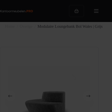
Ga
naar
de
Winkelwagen
inhoud
Home
/
Overige
/
Modulaire Loungebank Bol Wales | Grijs