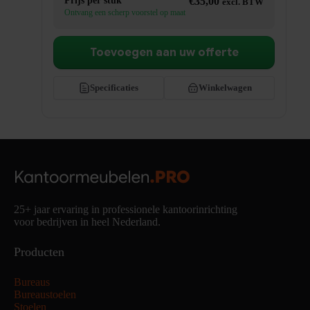
Prijs per stuk
€
35,00
excl. BTW
Ontvang een scherp voorstel op maat
Toevoegen aan uw offerte
Specificaties
Winkelwagen
25+ jaar ervaring in professionele kantoorinrichting
voor bedrijven in heel Nederland.
Producten
Bureaus
Bureaustoelen
Stoelen