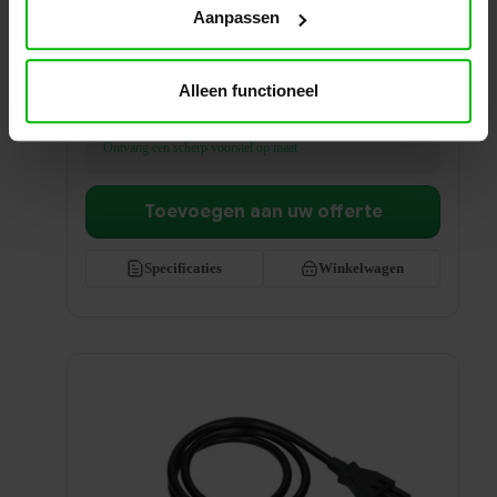
Aanpassen
Handige opbouwmodule met stroom en USB.
Voorzie je werkplek direct van extra aansluitingen
zonder gaten in je bureau.
Alleen functioneel
Prijs per stuk
€
125,00
excl. BTW
Ontvang een scherp voorstel op maat
Toevoegen aan uw offerte
Specificaties
Winkelwagen