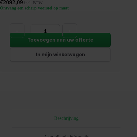
€
2092,09
incl. BTW
Ontvang een scherp voorstel op maat
Modulaire
Loungebank
Bol
Wales
Toevoegen aan uw offerte
|
Grijs
aantal
In mijn winkelwagen
Beschrijving
Aanvullende informatie