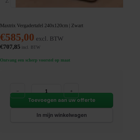
Maxtrix Vergadertafel 240x120cm | Zwart
€
585,00
excl. BTW
€
707,85
incl. BTW
Ontvang een scherp voorstel op maat
Maxtrix
Vergadertafel
240x120cm
|
Toevoegen aan uw offerte
Zwart
aantal
In mijn winkelwagen