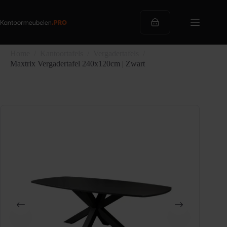
Ga
naar
de
Winkelwagen
inhoud
Home
/
Kantoortafels
/
Vergadertafels
/
Maxtrix Vergadertafel 240x120cm | Zwart