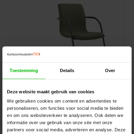
Toestemming
Details
Over
Luxe vergaderstoel slede
Deze website maakt gebruik van cookies
We gebruiken cookies om content en advertenties te
Vergaderstoel met een elegant sledeframe voor een
moderne uitstraling. Combineert hoogwaardig
personaliseren, om functies voor social media te bieden
zitcomfort met een verfijnd design, ideaal voor
en om ons websiteverkeer te analyseren. Ook delen we
representatieve vergaderruimtes.
informatie over uw gebruik van onze site met onze
partners voor social media, adverteren en analyse. Deze
Prijs per stuk
€
189,00
excl. BTW