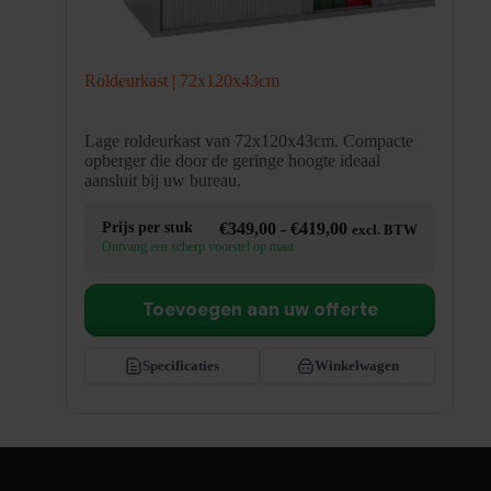
Roldeurkast | 72x120x43cm
Lage roldeurkast van 72x120x43cm. Compacte
opberger die door de geringe hoogte ideaal
aansluit bij uw bureau.
Prijsklasse:
Prijs per stuk
€
349,00
-
€
419,00
excl. BTW
€349,00
Ontvang een scherp voorstel op maat
tot
€419,00
Toevoegen aan uw offerte
Specificaties
Winkelwagen