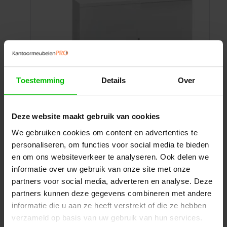
Toestemming
Details
Over
Deze website maakt gebruik van cookies
Schuifdeurkast | 100x166x40cm
We gebruiken cookies om content en advertenties te
personaliseren, om functies voor social media te bieden
Compacte schuifdeurkast van 100x166x40cm.
Ruimtebesparend ontwerp met soepele deuren
en om ons websiteverkeer te analyseren. Ook delen we
voor een efficiënte kantoorinrichting.
informatie over uw gebruik van onze site met onze
partners voor social media, adverteren en analyse. Deze
Prijsklasse:
Prijs per stuk
€
765,00
-
€
840,00
excl. BTW
partners kunnen deze gegevens combineren met andere
€765,00
Ontvang een scherp voorstel op maat
tot
informatie die u aan ze heeft verstrekt of die ze hebben
€840,00
verzameld op basis van uw gebruik van hun services.
Toevoegen aan uw offerte