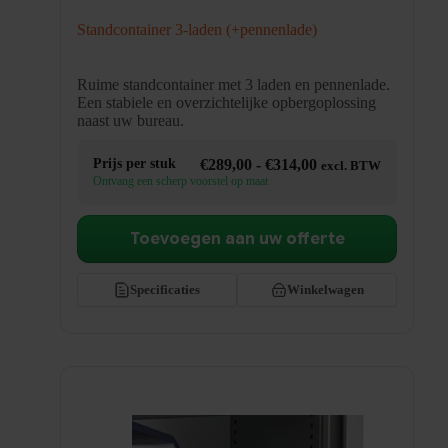
Standcontainer 3-laden (+pennenlade)
Ruime standcontainer met 3 laden en pennenlade.
Een stabiele en overzichtelijke opbergoplossing
naast uw bureau.
Prijsklasse:
Prijs per stuk
€
289,00
-
€
314,00
excl. BTW
€289,00
Ontvang een scherp voorstel op maat
tot
€314,00
Toevoegen aan uw offerte
Specificaties
Winkelwagen