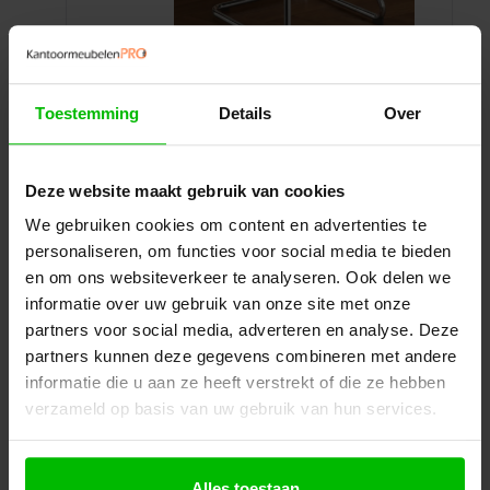
Vergaderstoel Design
Toestemming
Details
Over
Stijlvolle design vergaderstoel. Combineert
warmte en klasse voor een professionele en
Deze website maakt gebruik van cookies
moderne inrichting.
We gebruiken cookies om content en advertenties te
personaliseren, om functies voor social media te bieden
Prijs per stuk
€
209,00
excl. BTW
Ontvang een scherp voorstel op maat
en om ons websiteverkeer te analyseren. Ook delen we
informatie over uw gebruik van onze site met onze
partners voor social media, adverteren en analyse. Deze
Toevoegen aan uw offerte
partners kunnen deze gegevens combineren met andere
informatie die u aan ze heeft verstrekt of die ze hebben
Specificaties
Winkelwagen
verzameld op basis van uw gebruik van hun services.
Alles toestaan