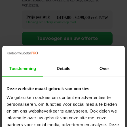
verliezen.
Prijsklasse:
Prijs per stuk
€
419,00
-
€
499,00
excl. BTW
€419,00
Ontvang een scherp voorstel op maat
tot
€499,00
Toevoegen aan uw offerte
Specificaties
Winkelwagen
Toestemming
Details
Over
Deze website maakt gebruik van cookies
We gebruiken cookies om content en advertenties te
personaliseren, om functies voor social media te bieden
en om ons websiteverkeer te analyseren. Ook delen we
informatie over uw gebruik van onze site met onze
partners voor social media, adverteren en analyse. Deze