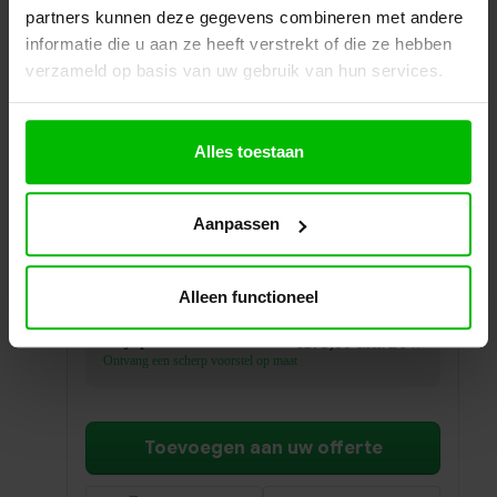
partners kunnen deze gegevens combineren met andere
informatie die u aan ze heeft verstrekt of die ze hebben
verzameld op basis van uw gebruik van hun services.
Alles toestaan
Hangmappenframe roldeurkast | 80cm breedte
Aanpassen
Uittrekbaar hangmappenframe voor roldeurkasten
van 80 cm breed. Organiseer uw dossiers efficiënt
en overzichtelijk.
Alleen functioneel
Prijs per stuk
€
175,00
excl. BTW
Ontvang een scherp voorstel op maat
Toevoegen aan uw offerte