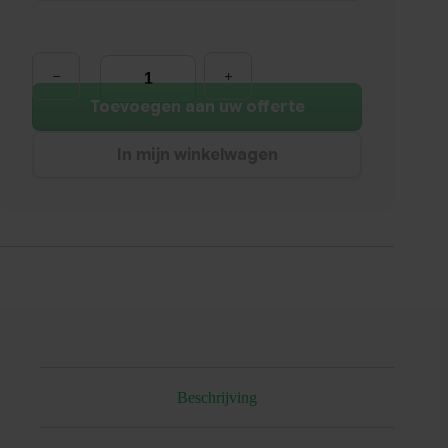
Legbord
t.b.v.
Roldeurkast
120cm
Toevoegen aan uw offerte
breed
aantal
In mijn winkelwagen
Beschrijving