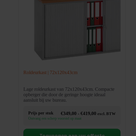
Roldeurkast | 72x120x43cm
Lage roldeurkast van 72x120x43cm. Compacte
opberger die door de geringe hoogte ideaal
aansluit bij uw bureau.
Prijsklasse:
Prijs per stuk
€
349,00
-
€
419,00
excl. BTW
€349,00
Ontvang een scherp voorstel op maat
tot
€419,00