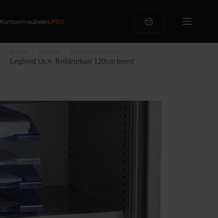
Ga
naar
de
Winkelwagen
inhoud
Home
/
Kasten
/
Kast accessoires
/
Legbord t.b.v. Roldeurkast 120cm breed