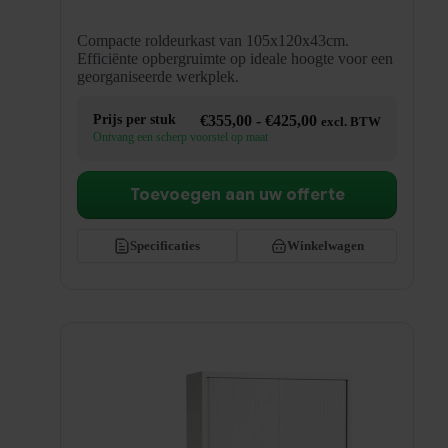
Compacte roldeurkast van 105x120x43cm.
Efficiënte opbergruimte op ideale hoogte voor een
georganiseerde werkplek.
Prijsklasse:
Prijs per stuk
€
355,00
-
€
425,00
excl. BTW
€355,00
Ontvang een scherp voorstel op maat
tot
€425,00
Toevoegen aan uw offerte
Specificaties
Winkelwagen