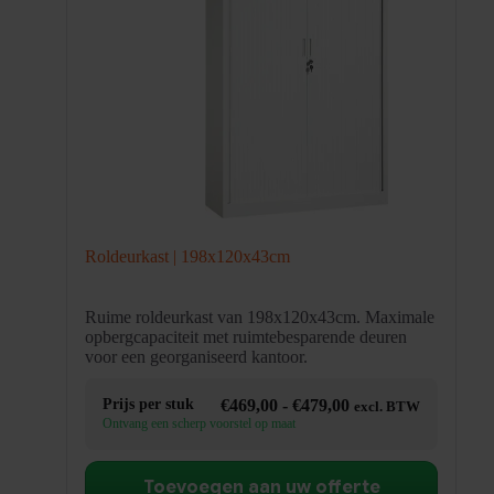
Roldeurkast | 198x120x43cm
Ruime roldeurkast van 198x120x43cm. Maximale
opbergcapaciteit met ruimtebesparende deuren
voor een georganiseerd kantoor.
Prijsklasse:
Prijs per stuk
€
469,00
-
€
479,00
excl. BTW
€469,00
Ontvang een scherp voorstel op maat
tot
€479,00
Toevoegen aan uw offerte