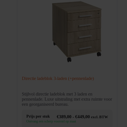
Directie ladeblok 3-laden (+pennenlade)
Stijlvol directie ladeblok met 3 laden en
pennenlade. Luxe uitstraling met extra ruimte voor
een georganiseerd bureau.
Prijsklasse:
Prijs per stuk
€
389,00
-
€
449,00
excl. BTW
€389,00
Ontvang een scherp voorstel op maat
tot