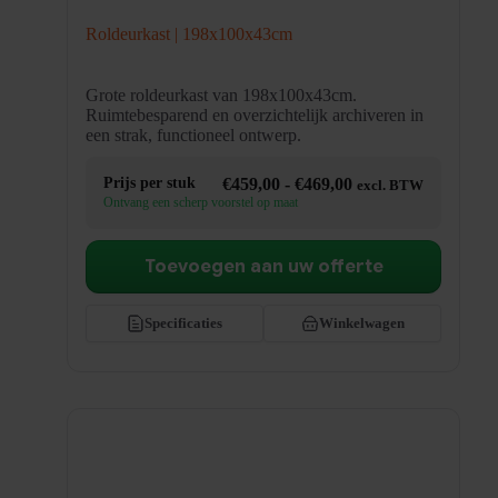
Roldeurkast | 198x100x43cm
Grote roldeurkast van 198x100x43cm.
Ruimtebesparend en overzichtelijk archiveren in
een strak, functioneel ontwerp.
Prijsklasse:
Prijs per stuk
€
459,00
-
€
469,00
excl. BTW
€459,00
Ontvang een scherp voorstel op maat
tot
€469,00
Toevoegen aan uw offerte
Specificaties
Winkelwagen