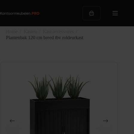
Ga
naar
de
Winkelwagen
inhoud
Home
/
Kasten
/
Kast accessoires
/
Plantenbak 120 cm breed tbv roldeurkast