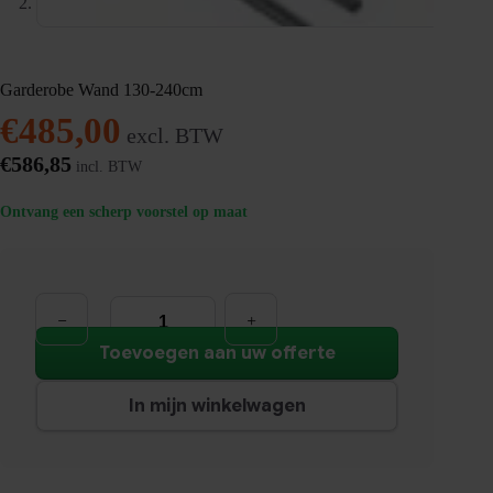
Garderobe Wand 130-240cm
€
485,00
excl. BTW
€
586,85
incl. BTW
Ontvang een scherp voorstel op maat
Garderobe
Wand
130-
240cm
Toevoegen aan uw offerte
aantal
In mijn winkelwagen