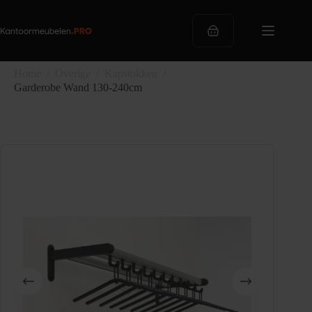
Ga
naar
de
Winkelwagen
inhoud
Home
/
Overige
/
Kapstokken
/
Garderobe Wand 130-240cm