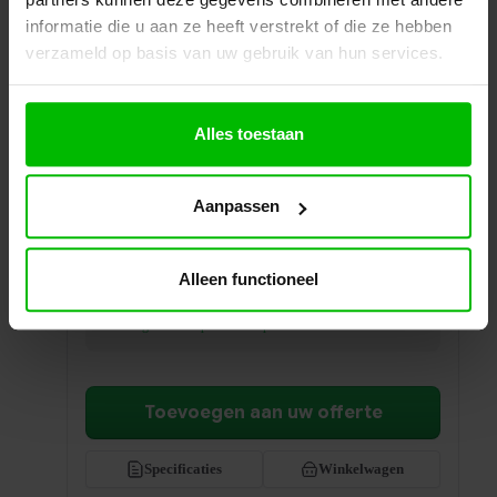
informatie die u aan ze heeft verstrekt of die ze hebben
verzameld op basis van uw gebruik van hun services.
Alles toestaan
Garderobe Wand 40-120cm
Aanpassen
Strakke garderobe voor aan de wand, leverbaar
van 40 tot 120 cm. De ideale ruimtebesparende
oplossing voor elke entree.
Alleen functioneel
Prijs per stuk
€
299,00
excl. BTW
Ontvang een scherp voorstel op maat
Toevoegen aan uw offerte
Specificaties
Winkelwagen