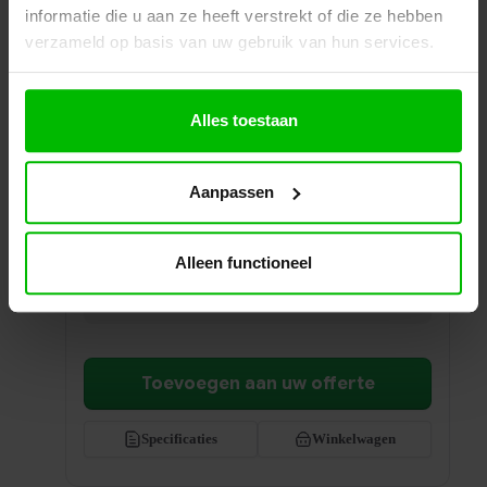
informatie die u aan ze heeft verstrekt of die ze hebben
verzameld op basis van uw gebruik van hun services.
Alles toestaan
Garderobe Wand 130-240cm
Aanpassen
Ruime wandgarderobe van 130 tot 240 cm. De
ideale stijlvolle oplossing voor een georganiseerde
entree in grote ruimtes.
Alleen functioneel
Prijs per stuk
€
485,00
excl. BTW
Ontvang een scherp voorstel op maat
Toevoegen aan uw offerte
Specificaties
Winkelwagen