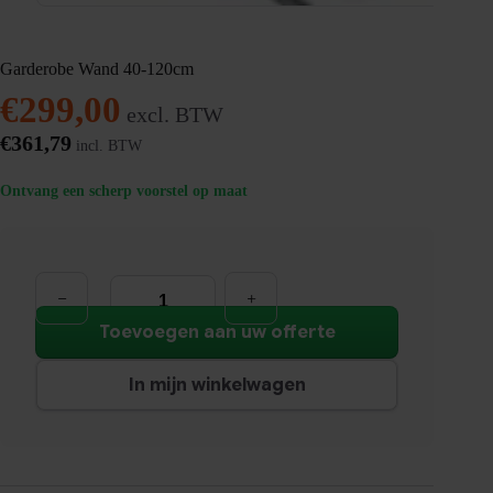
Garderobe Wand 40-120cm
€
299,00
excl. BTW
€
361,79
incl. BTW
Ontvang een scherp voorstel op maat
Garderobe
Wand
40-
120cm
Toevoegen aan uw offerte
aantal
In mijn winkelwagen