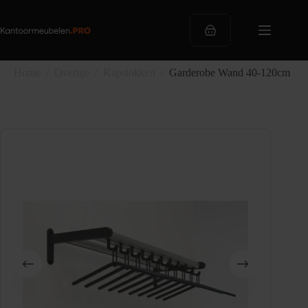
Ga
naar
de
Winkelwagen
inhoud
Home
/
Overige
/
Kapstokken
/
Garderobe Wand 40-120cm