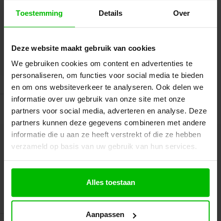
Cresta
Toestemming
Details
Over
aantal
Toevoegen aan uw offerte
Deze website maakt gebruik van cookies
In mijn winkelwagen
We gebruiken cookies om content en advertenties te
personaliseren, om functies voor social media te bieden
en om ons websiteverkeer te analyseren. Ook delen we
informatie over uw gebruik van onze site met onze
partners voor social media, adverteren en analyse. Deze
partners kunnen deze gegevens combineren met andere
informatie die u aan ze heeft verstrekt of die ze hebben
verzameld op basis van uw gebruik van hun services.
Beschrijving
Alles toestaan
Aanvullende informatie
Aanpassen