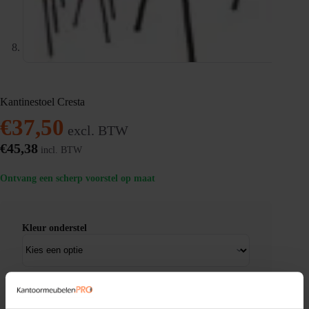
Kantinestoel Cresta
€
37,50
excl. BTW
€
45,38
incl. BTW
Ontvang een scherp voorstel op maat
Kleur onderstel
Kantinestoel