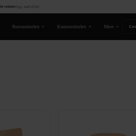
in contact
App, mail of bel
Bureaustoelen
Kantoorstoelen
Meer
Co
esorteerd
op
opulariteit