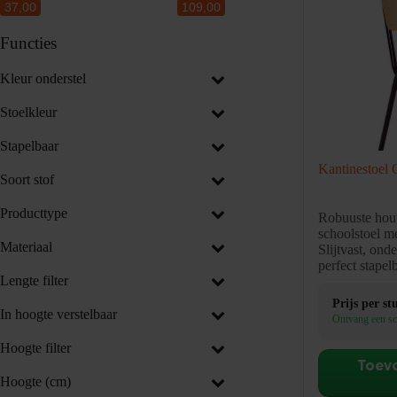
37,00
109,00
Functies
Kleur onderstel
Stoelkleur
Stapelbaar
Kantinestoel 
Soort stof
Producttype
Robuuste hout
schoolstoel me
Materiaal
Slijtvast, ond
perfect stapel
Lengte filter
Prijs per st
In hoogte verstelbaar
Ontvang een sc
Hoogte filter
Toev
Hoogte (cm)