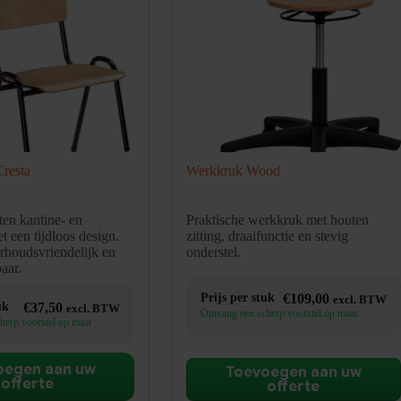
Cresta
Werkkruk Wood
en kantine- en
Praktische werkkruk met houten
t een tijdloos design.
zitting, draaifunctie en stevig
erhoudsvriendelijk en
onderstel.
baar.
Prijs per stuk
€
109,00
excl. BTW
uk
€
37,50
excl. BTW
Ontvang een scherp voorstel op maat
herp voorstel op maat
oegen aan uw
Toevoegen aan uw
offerte
offerte