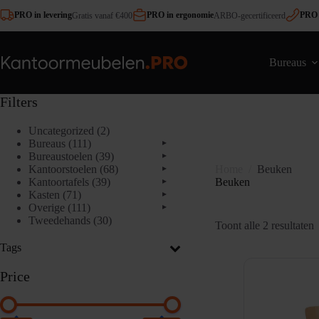
Ga
PRO in levering
PRO in ergonomie
PRO 
Gratis vanaf €400
ARBO-gecertificeerd
naar
de
inhoud
Bureaus
Filters
2
Uncategorized
2
111
producten
Bureaus
111
▸
producten
39
Bureaustoelen
39
▸
producten
68
Kantoorstoelen
68
▸
Home
/
Beuken
39
producten
Kantoortafels
39
▸
Beuken
71
producten
Kasten
71
▸
producten
111
Overige
111
▸
producten
30
Tweedehands
30
G
Toont alle 2 resultaten
producten
Tags
p
Price