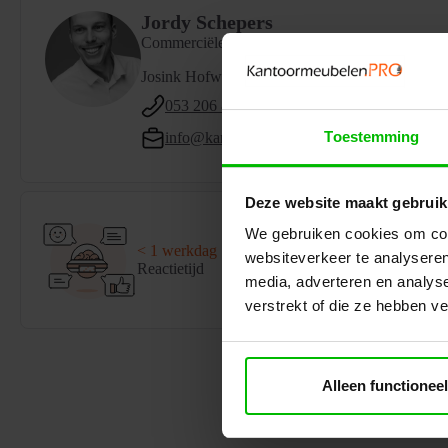
Jordy Schepers
Commerciële binnendienst
Josink Hofweg 9, 7545 PP Enschede
053 206 8006
Toestemming
info@kantoormeubelen.pro
Deze website maakt gebruik
We gebruiken cookies om cont
< 1 werkdag
1
websiteverkeer te analyseren
Reactietijd
Vr
media, adverteren en analys
verstrekt of die ze hebben v
Alleen functioneel