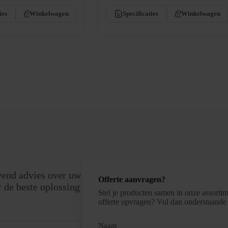
ies
Winkelwagen
Specificaties
Winkelwagen
vend advies over uw
Offerte aanvragen?
 de beste oplossing
Stel je producten samen in onze assortim
offerte opvragen? Vul dan onderstaande 
(Vereist)
Naam