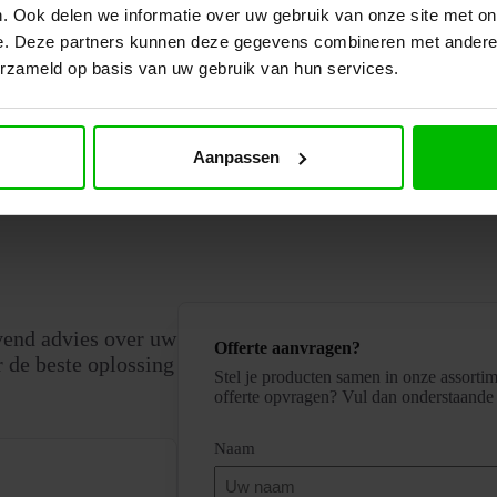
. Ook delen we informatie over uw gebruik van onze site met on
e. Deze partners kunnen deze gegevens combineren met andere i
erzameld op basis van uw gebruik van hun services.
Aanpassen
vend advies over uw
Offerte aanvragen?
 de beste oplossing
Stel je producten samen in onze assortim
offerte opvragen? Vul dan onderstaande 
(Vereist)
Naam