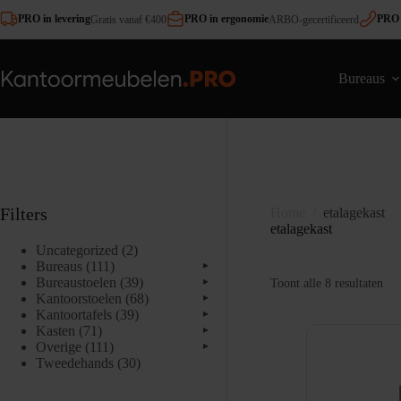
Ga
PRO in levering
PRO in ergonomie
PRO 
Gratis vanaf €400
ARBO-gecertificeerd
naar
de
inhoud
Bureaus
Filters
Home
/
etalagekast
etalagekast
2
Uncategorized
2
111
producten
Bureaus
111
▸
producten
39
Bureaustoelen
39
▸
Ges
Toont alle 8 resultaten
producten
68
op
Kantoorstoelen
68
▸
pop
39
producten
Kantoortafels
39
▸
71
producten
Kasten
71
▸
producten
111
Overige
111
▸
producten
30
Tweedehands
30
producten