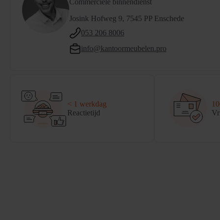
Commerciële binnendienst
Josink Hofweg 9, 7545 PP Enschede
053 206 8006
info@kantoormeubelen.pro
< 1 werkdag
1
Reactietijd
Vr