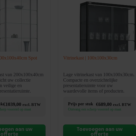
 200x100x40cm Spot
Vitrinekast | 100x100x30cm
kast van 200x100x40cm
Lage vitrinekast van 100x100x30cm.
icht uw collectie
Compacte en overzichtelijke
n veilige en
presentatieruimte voor uw
resentatieruimte.
waardevolle items of producten.
uk
€
1039,00
Prijs per stuk
€
689,00
excl. BTW
excl. BTW
herp voorstel op maat
Ontvang een scherp voorstel op maat
oegen aan uw
Toevoegen aan uw
offerte
offerte