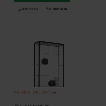
Specificaties
Winkelwagen
Vitrinekast | 200x100x40cm
Stijlvolle vitrinekast van