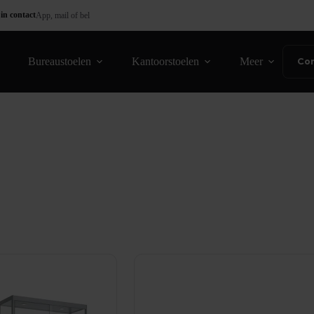
in contact
App, mail of bel
Bureaustoelen
Kantoorstoelen
Meer
Co
orteerd
ulariteit