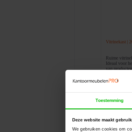
Vitrinekast |
Ruime vitrin
Ideaal voor he
van producten
uitstraling.
Prijs per st
Ontvang een sc
Toestemming
Toev
Deze website maakt gebruik
Specificat
We gebruiken cookies om cont