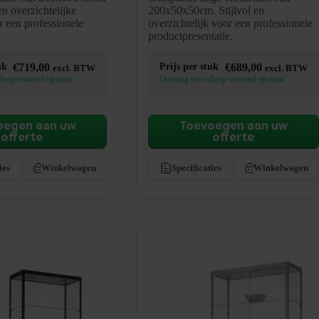
n overzichtelijke
200x50x50cm. Stijlvol en
r een professionele
overzichtelijk voor een professionele
productpresentatie.
uk
€
719,00
Prijs per stuk
€
689,00
excl. BTW
excl. BTW
herp voorstel op maat
Ontvang een scherp voorstel op maat
oegen aan uw
Toevoegen aan uw
offerte
offerte
ies
Winkelwagen
Specificaties
Winkelwagen