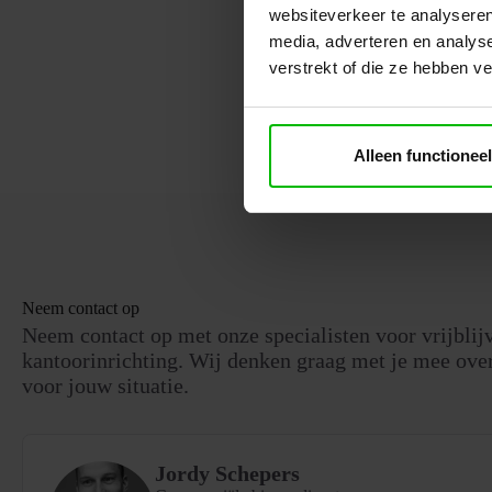
websiteverkeer te analyseren
media, adverteren en analys
verstrekt of die ze hebben v
Alleen functioneel
Neem contact op
Neem contact op met onze specialisten voor vrijblij
kantoorinrichting. Wij denken graag met je mee over
voor jouw situatie.
Jordy Schepers