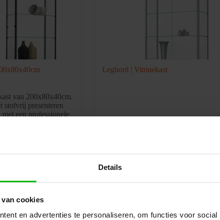
 200x80x40cm
Legbord | Vitrinekast
ekast van 200x80x40cm.
t stofvrij presenteren
 met een professionele
uk
€
819,00
Prijs per stuk
€
25,00
excl. BTW
excl. BTW
herp voorstel op maat
Ontvang een scherp voorstel op maat
Details
oegen aan uw
Toevoegen aan uw
offerte
offerte
 van cookies
ies
Winkelwagen
Specificaties
Winkelwagen
ent en advertenties te personaliseren, om functies voor social